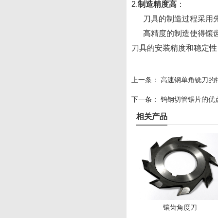
2.
制造精度高
：
刀具的制造过程采用先
高精度的制造使得镶齿
刀具的安装精度和稳定性
上一条：
高速钢单角铣刀的
下一条：
钨钢切管锯片的优
相关产品
镶齿角度刀