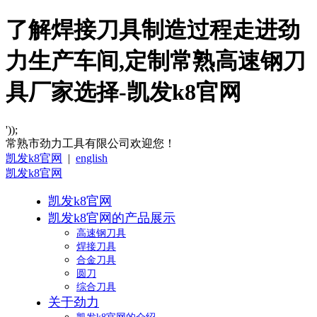
了解焊接刀具制造过程走进劲
力生产车间,定制常熟高速钢刀
具厂家选择-凯发k8官网
'));
常熟市劲力工具有限公司欢迎您！
凯发k8官网
|
english
凯发k8官网
凯发k8官网
凯发k8官网的产品展示
高速钢刀具
焊接刀具
合金刀具
圆刀
综合刀具
关于劲力