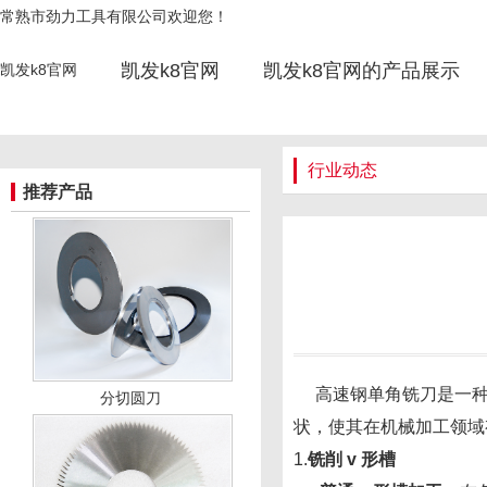
高速钢单角铣刀的用途有哪些-凯发
常熟市劲力工具有限公司欢迎您！
主营：高速钢刀具，合金刀具，合金铣
k8官网
凯发k8官网
凯发k8官网的产品展示
凯发k8官网
'));
行业动态
推荐产品
高速钢单角铣刀是一种
分切圆刀
状，使其在机械加工领域
1.
铣削
v 形槽