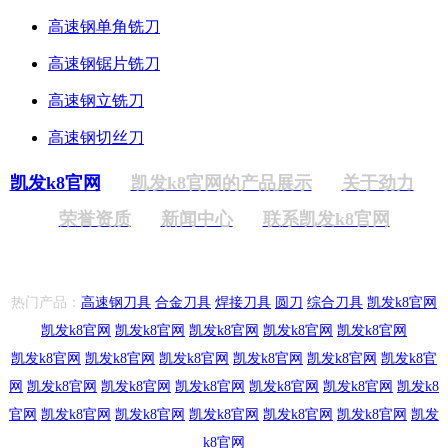
高速钢单角铣刀
高速钢锯片铣刀
高速钢立铣刀
高速钢切丝刀
凯发k8官网
凯发k8官网的产品展示
关于劲力
荣誉资质
新闻中心
联系凯发k8官网
热门产品：
高速钢刀具
合金刀具
焊接刀具
圆刀
综合刀具
凯发k8官网
凯发k8官网
凯发k8官网
凯发k8官网
凯发k8官网
凯发k8官网
凯发k8官网
凯发k8官网
凯发k8官网
凯发k8官网
凯发k8官网
凯发k8官
网
凯发k8官网
凯发k8官网
凯发k8官网
凯发k8官网
凯发k8官网
凯发k8
官网
凯发k8官网
凯发k8官网
凯发k8官网
凯发k8官网
凯发k8官网
凯发
k8官网