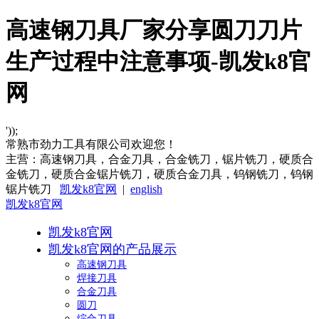
高速钢刀具厂家分享圆刀刀片
生产过程中注意事项-凯发k8官
网
'));
常熟市劲力工具有限公司欢迎您！
主营：高速钢刀具，合金刀具，合金铣刀，锯片铣刀，硬质合
金铣刀，硬质合金锯片铣刀，硬质合金刀具，钨钢铣刀，钨钢
锯片铣刀
凯发k8官网
|
english
凯发k8官网
凯发k8官网
凯发k8官网的产品展示
高速钢刀具
焊接刀具
合金刀具
圆刀
综合刀具