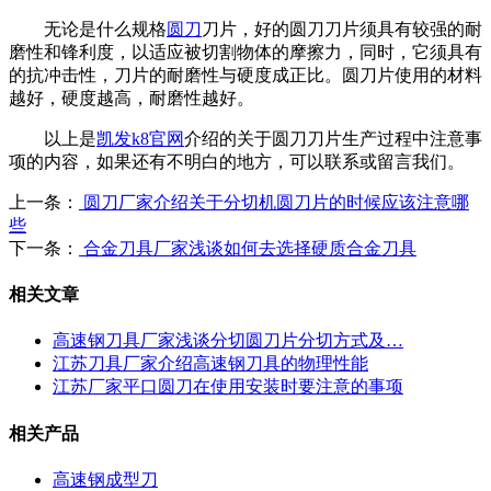
无论是什么规格
圆刀
刀片，好的圆刀刀片须具有较强的耐
磨性和锋利度，以适应被切割物体的摩擦力，同时，它须具有
的抗冲击性，刀片的耐磨性与硬度成正比。圆刀片使用的材料
越好，硬度越高，耐磨性越好。
以上是
凯发k8官网
介绍的关于圆刀刀片生产过程中注意事
项的内容，如果还有不明白的地方，可以联系或留言我们。
上一条：
圆刀厂家介绍关于分切机圆刀片的时候应该注意哪
些
下一条：
合金刀具厂家浅谈如何去选择硬质合金刀具
相关文章
高速钢刀具厂家浅谈分切圆刀片分切方式及…
江苏刀具厂家介绍高速钢刀具的物理性能
江苏厂家平口圆刀在使用安装时要注意的事项
相关产品
高速钢成型刀