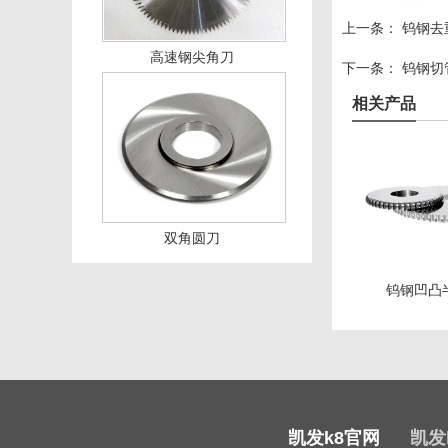
上一条：
钨钢去
高速钢尖角刀
下一条：
钨钢切
相关产品
双角圆刀
钨钢凹凸
凯发k8官网
凯发