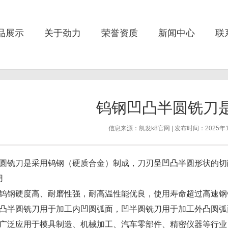
网
具，合金铣刀，锯片铣刀，硬质合金铣刀，硬质合金锯片铣刀，硬质合
品展示
关于劲力
荣誉资质
新闻中心
联
钨钢凹凸半圆铣刀
信息来源：
凯发k8官网
| 发布时间：2025年
铣刀是采用钨钢（硬质合金）制成，刀刃呈凹凸半圆形状的切
用
钢硬度高、耐磨性强，耐高温性能优良，使用寿命超过高速钢
半圆铣刀用于加工内凹圆弧面，凹半圆铣刀用于加工外凸圆弧
泛应用于模具制造、机械加工、汽车零部件、精密仪器等行业