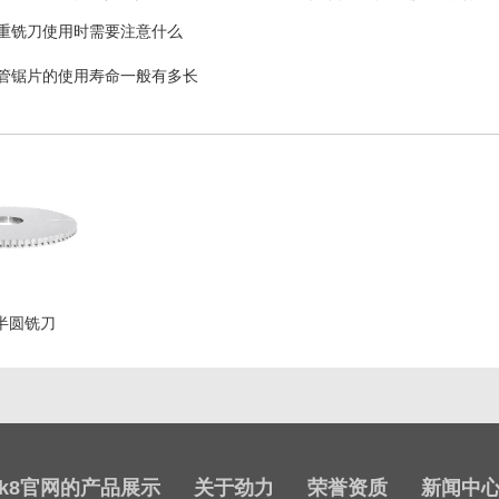
重铣刀使用时需要注意什么
管锯片的使用寿命一般有多长
半圆铣刀
k8官网的产品展示
关于劲力
荣誉资质
新闻中