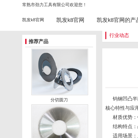
钨钢凹凸半圆铣刀是什么-凯发k8官
常熟市劲力工具有限公司欢迎您！
主营：高速钢刀具，合金刀
'));
凯发k8官网
凯发k8官网的产
凯发k8官网
行业动态
推荐产品
钨钢凹凸半圆
分切圆刀
核心特性与应
材质优势：钨
结构特点：凸
适用场景：广