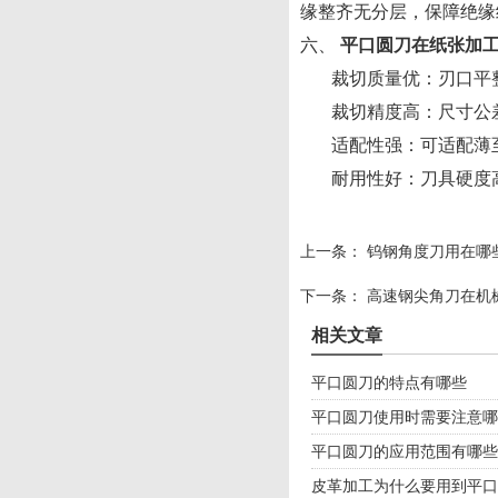
缘整齐无分层，保障绝缘
六、
平口圆刀在纸张加
裁切质量优：刃口平整
裁切精度高：尺寸公差
适配性强：可适配薄至 
耐用性好：刀具硬度高
上一条：
钨钢角度刀用在哪
下一条：
高速钢尖角刀在机
相关文章
平口圆刀的特点有哪些
平口圆刀使用时需要注意哪
平口圆刀的应用范围有哪些
皮革加工为什么要用到平口