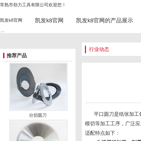
平口圆刀在纸张加工领域的应用有哪
常熟市劲力工具有限公司欢迎您！
主营：高速钢刀具，合金刀具，合金铣
些-凯发k8官网
凯发k8官网
凯发k8官网的产品展示
凯发k8官网
'));
行业动态
推荐产品
平口圆刀是纸张加工领
分切圆刀
模切等加工工序，广泛应
适配特点如下：