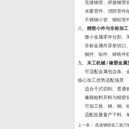
无缝钢管、焊接钢管切
水暖管件、消防管件端
不锈钢小管、铜铝管件
八、
精密小件与非标加工
微小金属零件分割、薄
非标金属件异形切口、
铜件、铝件、铸铁件软
九、
木工机械
/ 橡塑金
可适配金属包边条、金
核心加工优势适配场景
适合干式切削、普通铣
兼顾粗料开料与精密切
可加工铁、钢、铜、铝
适配批量量产下料、单
上一条：
高速钢错齿三面刃