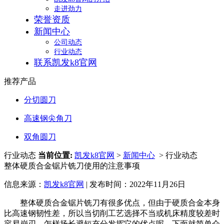
走进劲力
荣誉资质
新闻中心
公司动态
行业动态
联系凯发k8官网
推荐产品
分切圆刀
高速钢尖角刀
双角圆刀
行业动态
当前位置:
凯发k8官网
>
新闻中心
> 行业动态
整体硬质合金锯片铣刀使用的注意事项
信息来源：
凯发k8官网
| 发布时间：2022年11月26日
整体硬质合金锯片铣刀有很多优点，但由于硬质合金本身
比高速钢韧性差，所以当切削工艺选择不当或机床精度较差时
容易崩刃。怎样扬长避短充分发挥它的优点呢，下面就简单介