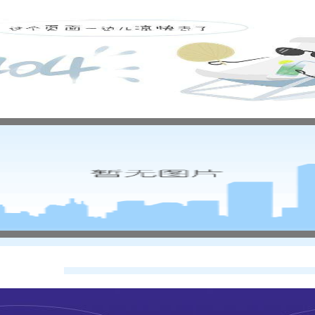
了解我们
凯发k8官网的产品展示
企业荣
在线留言
网站地图