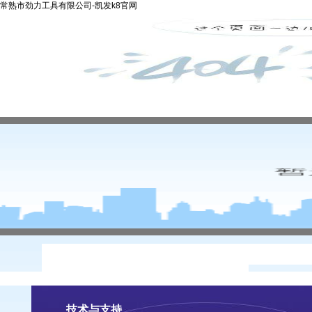
常熟市劲力工具有限公司-凯发k8官网
凯发k8凯发k8官网首页
了解我们
联系凯发k8官网
在线留言
网站地图
技术与支持