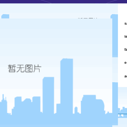
s
t
f
e
a