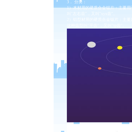
3． 分类：
1）木材用的硬质合金锯片：主要
叫"左右齿"，又叫"xyx齿"。
2）铝型材用的硬质合金锯片：主
这种齿型叫"平齿"，又叫"tp齿"。