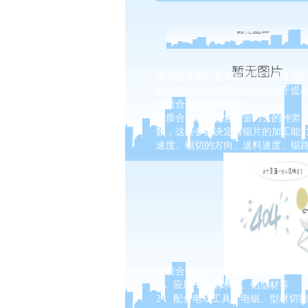
硬质合金锯片是木制品加工最常用
的合理地选用硬质合金锯片对于提
硬质合金锯片的选择
硬质合金锯片包含合金刀头的种类
数，这些参数决定着锯片的加工能
速度、锯切的方向、送料速度、锯
硬质合金锯片：
1． 应用：切割木材、铝型材等
2． 配合电动工具：电锯、型材切