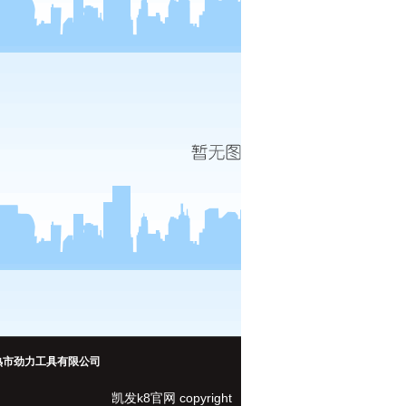
熟市劲力工具有限公司
凯发k8官网 copyright