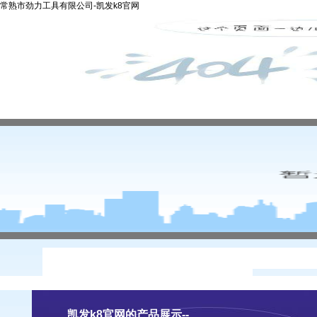
常熟市劲力工具有限公司-凯发k8官网
凯发k8凯发k8官网首页
了解我们
联系凯发k8官网
在线留言
网站地图
凯发k8官网的产品展示--