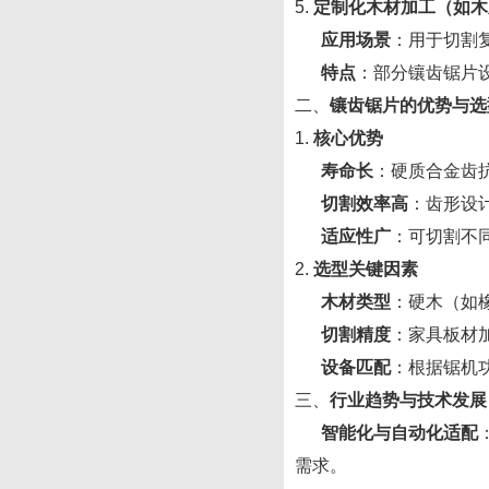
5.
定制化木材加工（如木
应用场景
：用于切割
特点
：部分镶齿锯片
二、
镶齿锯片的优势与选
1.
核心优势
寿命长
：硬质合金齿
切割效率高
：齿形设
适应性广
：可切割不
2.
选型关键因素
木材类型
：硬木（如
切割精度
：家具板材
设备匹配
：根据锯机
三、
行业趋势与技术发展
智能化与自动化适配
需求。