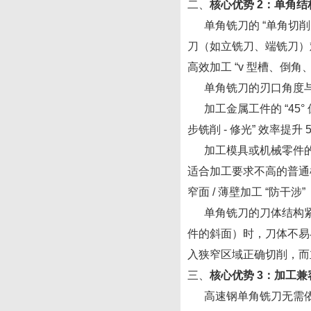
二、
核心优势
2：单角结构
单角铣刀的 “单角切削刃”
刀（如立铣刀、端铣刀）
高效加工
“v 型槽、倒角
单角铣刀的刃口角度与
加工金属工件的 “45° 
步铣削 - 修光” 效率提升 
加工模具或机械零件的 “
适合加工要求不高的普通
窄面
/ 薄壁加工 “防干涉”
单角铣刀的刀体结构紧凑
件的斜面）时，刀体不易与
入狭窄区域正确切削，而
三、
核心优势
3：加工兼
高速钢单角铣刀无需依