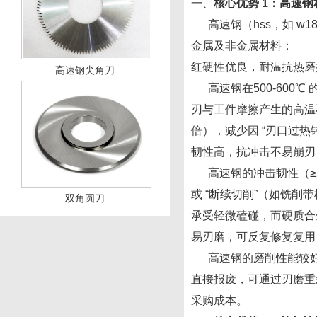
一、
核心优势
1：高速钢
高速钢（hss，如 w1
金属及非金属材料：
红硬性优良，耐温抗热磨
高速钢尖角刀
高速钢在500-600℃
刃与工件摩擦产生的高温不
倍），减少因 “刃口过热
韧性高，抗冲击不易崩刃
高速钢的冲击韧性（≥20
或 “断续切削”（如铣
双角圆刀
承受轻微磕碰，而硬质合
易刃磨，可反复修复复用
高速钢的磨削性能较
直接报废，可通过刃磨重新
采购成本。