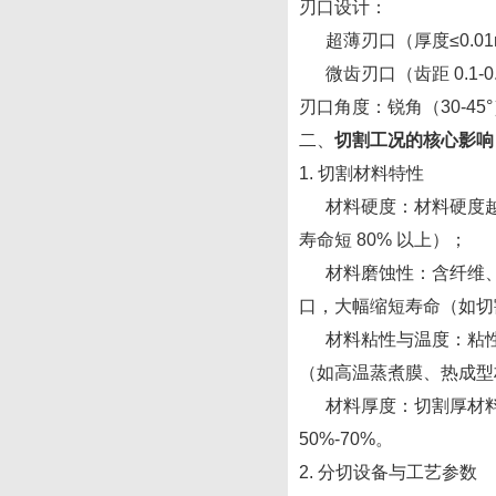
刃口设计：
超薄刃口（厚度≤0.0
微齿刃口（齿距 0.1-
刃口角度：锐角（
30-
二、
切割工况的核心影响
1. 切割材料特性
材料硬度：材料硬度越接近刀
寿命短 80% 以上）；
材料磨蚀性：含纤维、填
口，大幅缩短寿命（如切
材料粘性与温度：粘性材
（如高温蒸煮膜、热成型
材料厚度：切割厚材料（
50%-70%。
2. 分切设备与工艺参数