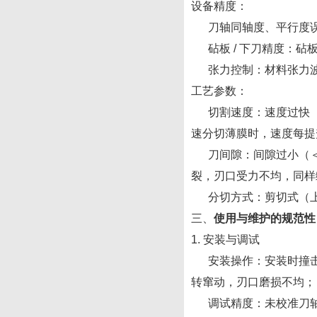
设备精度：
刀轴同轴度、平行度误差
砧板 / 下刀精度：砧板
张力控制：材料张力波
工艺参数：
切割速度：速度过快（＞5
速分切薄膜时，速度每提升 
刀间隙：间隙过小（＜材料
裂，刃口受力不均，同样缩短
分切方式：剪切式（上下
三、
使用与维护的规范性
1. 安装与调试
安装操作：安装时撞击、
转窜动，刃口磨损不均；
调试精度：未校准刀轴同