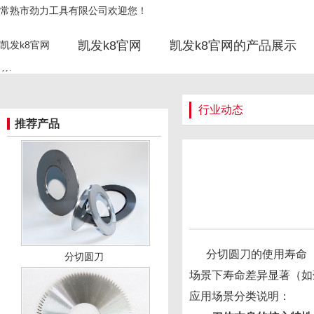
分切圆刀的使用寿命受哪些因素影
常熟市劲力工具有限公司欢迎您！
主营：高速钢刀具，合金刀具，合金铣
响-凯发k8官网
凯发k8官网
凯发k8官网的产品展示
凯发k8官网
'));
行业动态
推荐产品
分切圆刀的使用寿命（通
分切圆刀
场景下寿命差异显著（如
应用场景分类说明：