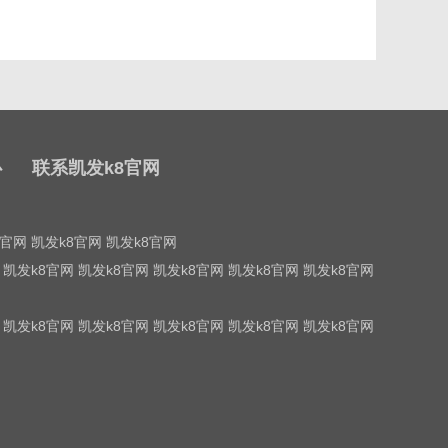
心
联系凯发k8官网
8官网
凯发k8官网
凯发k8官网
凯发k8官网
凯发k8官网
凯发k8官网
凯发k8官网
凯发k8官网
凯发k8官网
凯发k8官网
凯发k8官网
凯发k8官网
凯发k8官网