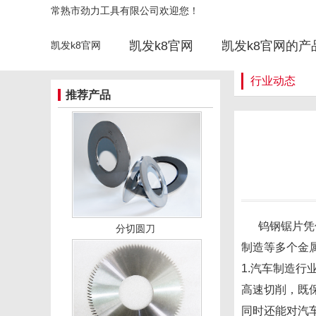
钨钢锯片在金属加工行业的应用有哪些
常熟市劲力工具有限公司欢迎您！
主营：高速钢刀具，合金刀
'));
凯发k8官网
凯发k8官网的产
凯发k8官网
行业动态
推荐产品
钨钢锯片凭借
分切圆刀
制造等多个金
1.汽车制造
高速切削，既保
同时还能对汽