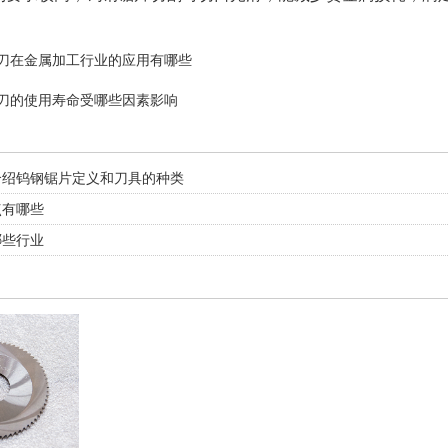
刀在金属加工行业的应用有哪些
刀的使用寿命受哪些因素影响
介绍钨钢锯片定义和刀具的种类
点有哪些
哪些行业