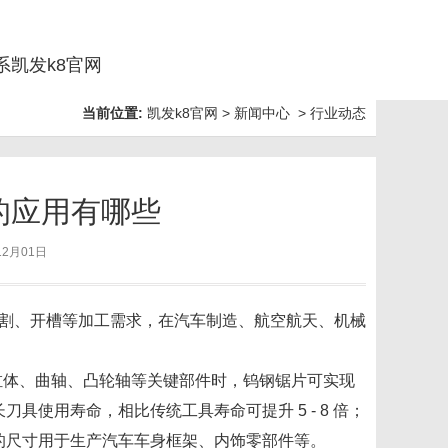
金刀具，钨钢铣刀，钨钢锯片铣刀
凯发k8官网
|
english
系凯发k8官网
当前位置:
凯发k8官网
>
新闻中心
> 行业动态
的应用有哪些
12月01日
割、开槽等加工需求，在汽车制造、航空航天、机械
缸体、曲轴、凸轮轴等关键部件时，钨钢锯片可实现
使用寿命，相比传统工具寿命可提升 5 - 8 倍；
的尺寸用于生产汽车车身框架、内饰零部件等。