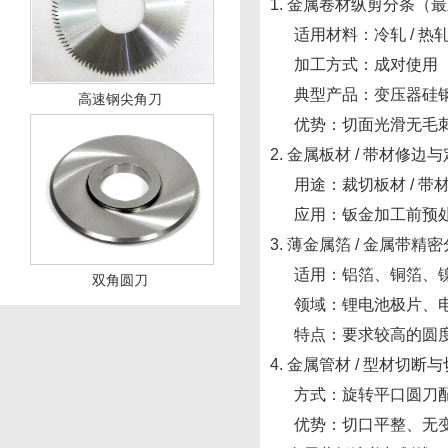
1. 金属卷材纵剪分条（
适用材料：冷轧 / 热
加工方式：成对使用（
典型产品：变压器硅钢片
高速钢尖角刀
优势：切面光滑无毛刺、精
2. 金属板材 / 带材修边
用途：裁切板材 / 带
应用：钣金加工前预处
3. 薄金属箔 / 金属带精
适用：铝箔、铜箔、镍带、
双角圆刀
领域：锂电池极片、电
特点：要求较高的圆度
4. 金属管材 / 型材切断
方式：旋转平口圆刀配
优势：切口平整、无变