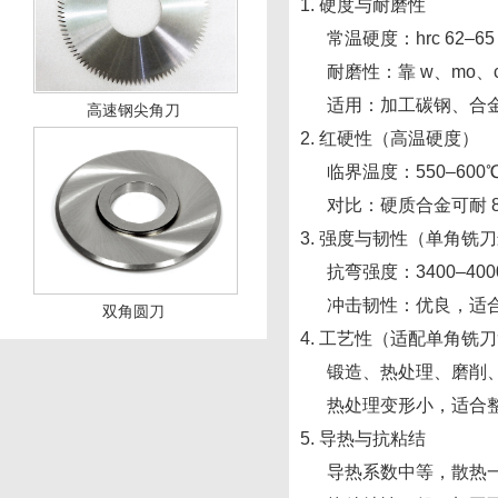
1. 硬度与耐磨性
常温硬度：hrc 62–65（通
耐磨性：靠 w、mo、c
适用：加工碳钢、合金钢、
高速钢尖角刀
2. 红硬性（高温硬度）
临界温度：550–600℃
对比：硬质合金可耐 80
3. 强度与韧性（单角铣
抗弯强度：3400–400
冲击韧性：优良，适合
双角圆刀
4. 工艺性（适配单角铣
锻造、热处理、磨削、开齿
热处理变形小，适合整
5. 导热与抗粘结
导热系数中等，散热一般