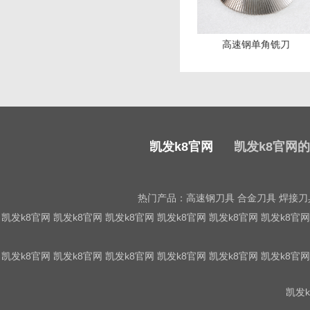
高速钢单角铣刀
凯发k8官网
凯发k8官网
热门产品：
高速钢刀具
合金刀具
焊接刀
凯发k8官网
凯发k8官网
凯发k8官网
凯发k8官网
凯发k8官网
凯发k8官网
凯发k8官网
凯发k8官网
凯发k8官网
凯发k8官网
凯发k8官网
凯发k8官网
凯发k