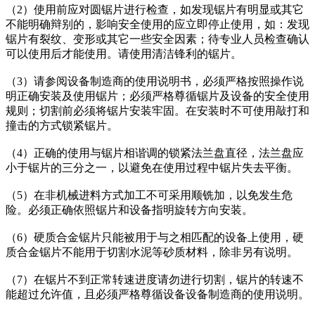
（2）使用前应对圆锯片进行检查，如发现锯片有明显或其它
不能明确辩别的，影响安全使用的应立即停止使用，如：发现
锯片有裂纹、变形或其它一些安全因素；待专业人员检查确认
可以使用后才能使用。请使用清洁锋利的锯片。
（3）请参阅设备制造商的使用说明书，必须严格按照操作说
明正确安装及使用锯片；必须严格尊循锯片及设备的安全使用
规则；切割前必须将锯片安装牢固。在安装时不可使用敲打和
撞击的方式锁紧锯片。
（4）正确的使用与锯片相谐调的锁紧法兰盘直径，法兰盘应
小于锯片的三分之一，以避免在使用过程中锯片失去平衡。
（5）在非机械进料方式加工不可采用顺铣加，以免发生危
险。必须正确依照锯片和设备指明旋转方向安装。
（6）硬质合金锯片只能被用于与之相匹配的设备上使用，硬
质合金锯片不能用于切割水泥等砂质材料，除非另有说明。
（7）在锯片不到正常转速进度请勿进行切割，锯片的转速不
能超过允许值，且必须严格尊循设备设备制造商的使用说明。