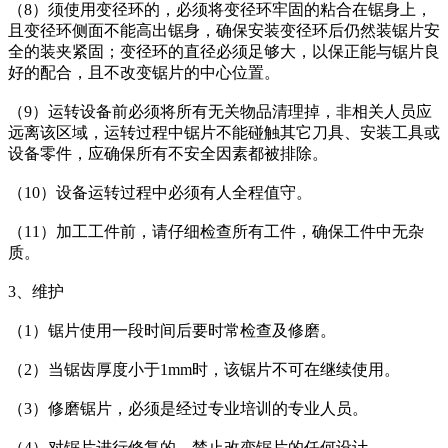
（8）须使用变径环的，必须将变径环牢固的粘合在锯身上，
且变径环侧面不能高出锯身，确保安装变径环后仍然装锯片安
全的装夹紧固；变径环的直径必须足够大，以保正能与锯片良
好的配合，且不改变锯片的中心位置。
（9）运转设备前必须将所有无关物品清理掉，非相关人员应
远离该区域，运转过程中锯片不能碰触其它刀具、安装工具或
设备零件，应确保所有不安全因素都被排除。
（10）设备运转过程中必须有人全程值守。
（11）加工工件前，请仔细检查所有工件，确保工件中无杂
质。
3、维护
（1）锯片使用一段时间后要时常检查及修磨。
（2）当锯齿厚度小于1mm时，该锯片不可在继续使用。
（3）修磨锯片，必须是经过专业培训的专业人员。
（4）对锯片进行修复的，禁止改变锯片的任何设计。