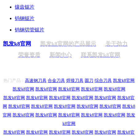
镶齿锯片
钨钢锯片
钨钢切管锯片
凯发k8官网
凯发k8官网的产品展示
关于劲力
荣誉资质
新闻中心
联系凯发k8官网
热门产品：
高速钢刀具
合金刀具
焊接刀具
圆刀
综合刀具
凯发k8官网
凯发k8官网
凯发k8官网
凯发k8官网
凯发k8官网
凯发k8官网
凯发k8官网
凯发k8官网
凯发k8官网
凯发k8官网
凯发k8官网
凯发k8官
网
凯发k8官网
凯发k8官网
凯发k8官网
凯发k8官网
凯发k8官网
凯发k8
官网
凯发k8官网
凯发k8官网
凯发k8官网
凯发k8官网
凯发k8官网
凯发
k8官网
凯发k8官网
凯发k8官网
凯发k8官网
凯发k8官网
凯发k8官网
凯发k8官