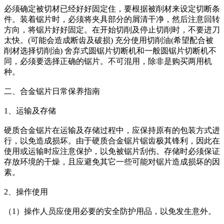
必须确定被切材已经好好固定住，要根据被削材来设定切断条
件。装着锯片时，必须将夹具部分的屑清干净，然后注意回转
方向，将锯片好好固定。在开始切削及停止切削时，不要进刀
太快。(可能会造成断齿及破损) 充分使用切削油(希望配合被
削材选择切削油) 舍弃式圆锯片切断机和一般圆锯片切断机不
同，必须要选择正确的锯片。不可混用，除非是购买两用机
种。
二、合金锯片日常保养指南
1、运输及存储
硬质合金锯片在运输及存储过程中，应保持原有的包装方式进
行，以免造成损坏。由于硬质合金锯片锯齿极其锋利，因此在
使用或运输时应注意保护，以免被锯片刮伤。存储时必须保证
存放环境的干燥，且应避免其它一些可能对锯片造成损坏的因
素。
2、操作使用
（1）操作人员应使用必要的安全防护用品，以免发生意外。