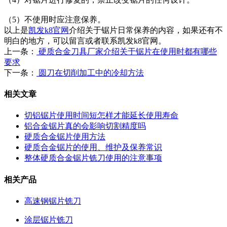
（5）不使用时应注意保养。
以上是
凯发k8官网
介绍关于锯片日常保养的内容，如果还有不
明白的地方，可以留言或者联系凯发k8官网。
上一条：
硬质合金刀具厂家介绍关于锯片在使用时都有哪些
要求
下一条：
圆刀在切削加工中的冷却方法
相关文章
切铝锯片使用时间短怎样才能延长使用寿命
铝合金锯片真的会影响切割精度吗
硬质合金锯片使用方法
硬质合金锯片的使用、维护及保养常识
整体硬质合金锯片铣刀使用的注意事项
相关产品
高速钢锯片铣刀
涂层锯片铣刀