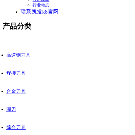
行业动态
联系凯发k8官网
产品分类
高速钢刀具
焊接刀具
合金刀具
圆刀
综合刀具