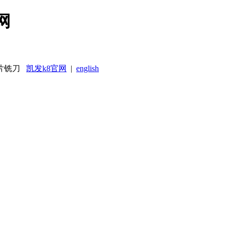
网
锯片铣刀
凯发k8官网
|
english