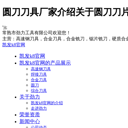
圆刀刀具厂家介绍关于圆刀刀片
'));
常熟市劲力工具有限公司欢迎您！
主营：高速钢刀具，合金刀具，合金铣刀，锯片铣刀，硬质合
凯发k8官网
凯发k8官网
凯发k8官网的产品展示
高速钢刀具
焊接刀具
合金刀具
圆刀
综合刀具
关于劲力
凯发k8官网的介绍
走进劲力
荣誉资质
新闻中心
公司动态