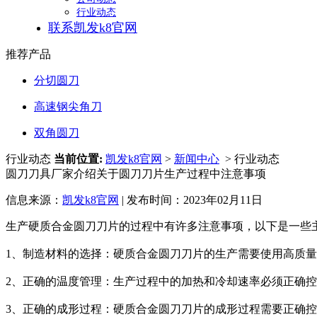
行业动态
联系凯发k8官网
推荐产品
分切圆刀
高速钢尖角刀
双角圆刀
行业动态
当前位置:
凯发k8官网
>
新闻中心
> 行业动态
圆刀刀具厂家介绍关于圆刀刀片生产过程中注意事项
信息来源：
凯发k8官网
| 发布时间：2023年02月11日
生产硬质合金圆刀刀片的过程中有许多注意事项，以下是一些
1、制造材料的选择：硬质合金圆刀刀片的生产需要使用高质
2、正确的温度管理：生产过程中的加热和冷却速率必须正确
3、正确的成形过程：硬质合金圆刀刀片的成形过程需要正确