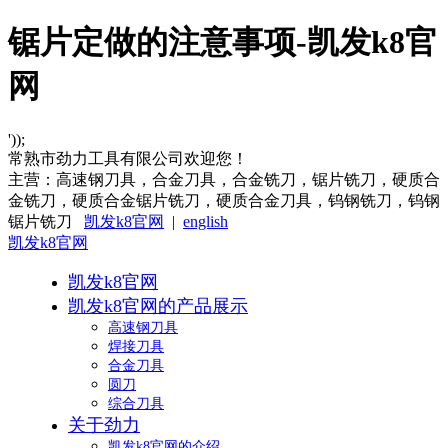
锯片定做的注意事项-凯发k8官
网
'));
常熟市劲力工具有限公司欢迎您！
主营：高速钢刀具，合金刀具，合金铣刀，锯片铣刀，硬质合
金铣刀，硬质合金锯片铣刀，硬质合金刀具，钨钢铣刀，钨钢
锯片铣刀
凯发k8官网
|
english
凯发k8官网
凯发k8官网
凯发k8官网的产品展示
高速钢刀具
焊接刀具
合金刀具
圆刀
综合刀具
关于劲力
凯发k8官网的介绍