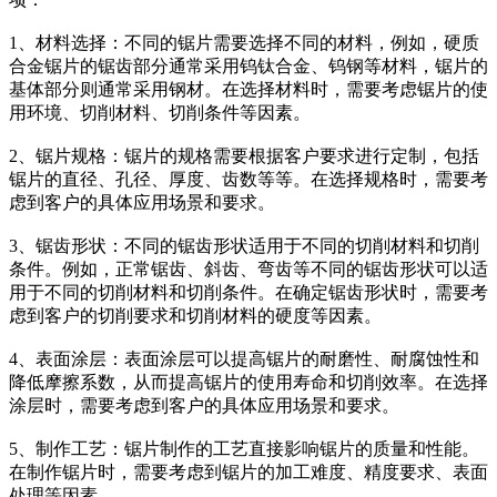
1、材料选择：不同的锯片需要选择不同的材料，例如，硬质
合金锯片的锯齿部分通常采用钨钛合金、钨钢等材料，锯片的
基体部分则通常采用钢材。在选择材料时，需要考虑锯片的使
用环境、切削材料、切削条件等因素。
2、锯片规格：锯片的规格需要根据客户要求进行定制，包括
锯片的直径、孔径、厚度、齿数等等。在选择规格时，需要考
虑到客户的具体应用场景和要求。
3、锯齿形状：不同的锯齿形状适用于不同的切削材料和切削
条件。例如，正常锯齿、斜齿、弯齿等不同的锯齿形状可以适
用于不同的切削材料和切削条件。在确定锯齿形状时，需要考
虑到客户的切削要求和切削材料的硬度等因素。
4、表面涂层：表面涂层可以提高锯片的耐磨性、耐腐蚀性和
降低摩擦系数，从而提高锯片的使用寿命和切削效率。在选择
涂层时，需要考虑到客户的具体应用场景和要求。
5、制作工艺：锯片制作的工艺直接影响锯片的质量和性能。
在制作锯片时，需要考虑到锯片的加工难度、精度要求、表面
处理等因素。